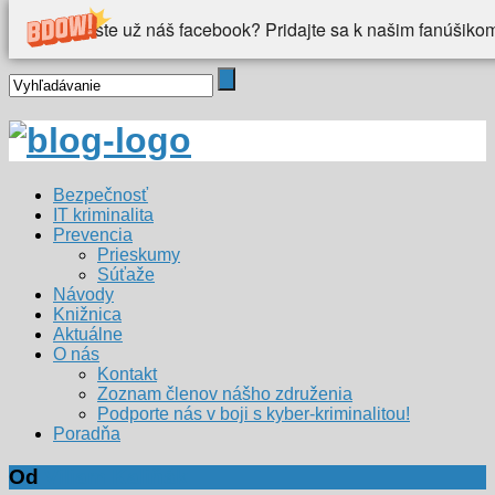
Videli ste už náš facebook? Pridajte sa k našim fanúšiko
Bezpečnosť
IT kriminalita
Prevencia
Prieskumy
Súťaže
Návody
Knižnica
Aktuálne
O nás
Kontakt
Zoznam členov nášho združenia
Podporte nás v boji s kyber-kriminalitou!
Poradňa
Od
Viliam Kaliňák