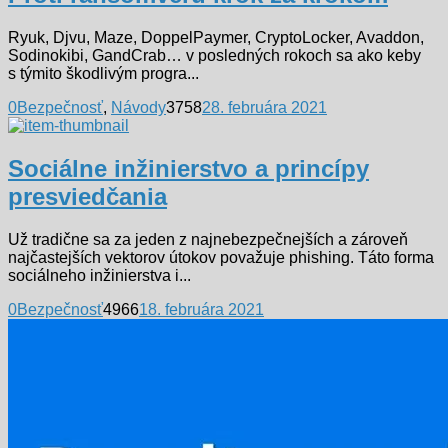
Ryuk, Djvu, Maze, DoppelPaymer, CryptoLocker, Avaddon,
Sodinokibi, GandCrab… v posledných rokoch sa ako keby
s týmito škodlivým progra...
0
Bezpečnosť
,
Návody
3758
28. februára 2021
Sociálne inžinierstvo a princípy
presviedčania
Už tradične sa za jeden z najnebezpečnejších a zároveň
najčastejších vektorov útokov považuje phishing. Táto forma
sociálneho inžinierstva i...
0
Bezpečnosť
4966
18. februára 2021