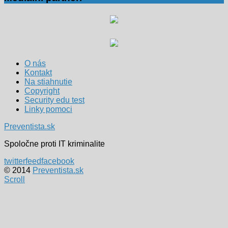
O nás
Kontakt
Na stiahnutie
Copyright
Security edu test
Linky pomoci
Preventista.sk
Spoločne proti IT kriminalite
twitter
feed
facebook
© 2014
Preventista.sk
Scroll