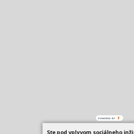
POWERED
BY
Ste pod vplyvom sociálneho inži