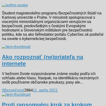
Študent magisterského programu Bezpečnostných štúdií na
Karlovej univerzite v Prahe. V minulosti spolupracoval s
viacerými mimovládnymi organizáciami venujúcim sa
bezpečnosti, predovšetkým s českými Evropskými
hodnotami a Slovenským inštitútom pre bezpečnostnú
politiku, kde sa ako šéfredaktor portálu CyberSec.sk podieľal
na osvete o kybernetickej bezpečnosti.
Ako rozpoznať (ne)priateľa na
internete
V bežnom živote rozpoznávame známe osoby podľa ich
vzhľadu alebo hlasu. Naopak, na identifikáciu neznámych
osôb používame občianske preukazy, pasy ale...
0
Bezpečnosť
2864
11. apríla 2021
Proti ransomvéru krok za krokom