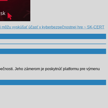
i si môžu vyskúšať účasť v kyberbezpečnostnej hre ~ SK-CERT
bezpečnosti. Jeho zámerom je poskytnúť platformu pre výmenu