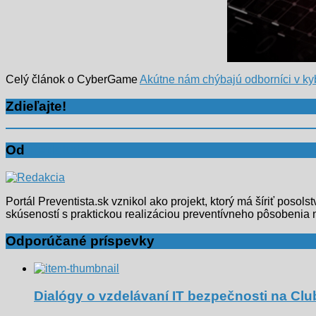
Celý článok o CyberGame
Akútne nám chýbajú odborníci v ky
Zdieľajte!
Od
Redakcia
Portál Preventista.sk vznikol ako projekt, ktorý má šíriť poso
skúseností s praktickou realizáciou preventívneho pôsobenia 
Odporúčané príspevky
Dialógy o vzdelávaní IT bezpečnosti na Cl