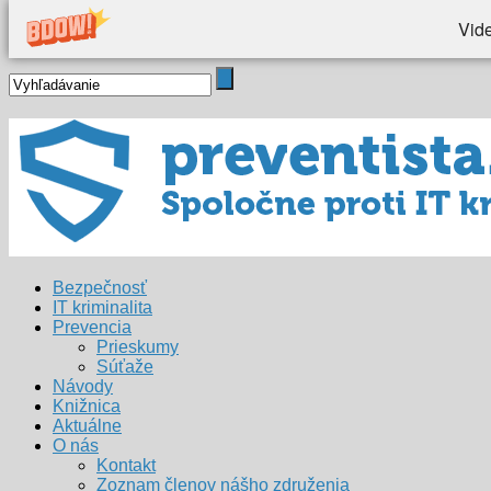
Vide
Bezpečnosť
IT kriminalita
Prevencia
Prieskumy
Súťaže
Návody
Knižnica
Aktuálne
O nás
Kontakt
Zoznam členov nášho združenia