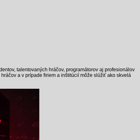
dentov, talentovaných hráčov, programátorov aj profesionálov
ráčov a v prípade firiem a inštitúcií môže slúžiť ako skvelá