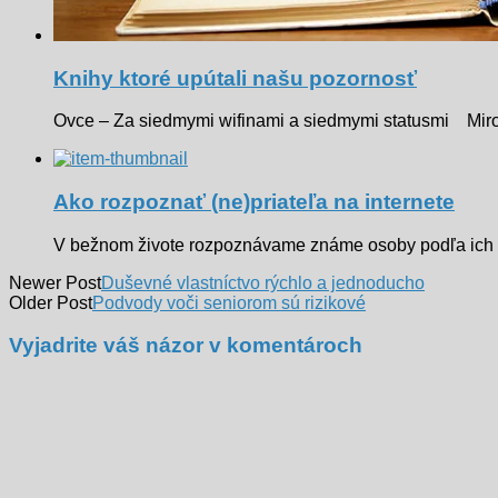
Knihy ktoré upútali našu pozornosť
Ovce – Za siedmymi wifinami a siedmymi statusmi Miro
Ako rozpoznať (ne)priateľa na internete
V bežnom živote rozpoznávame známe osoby podľa ich v
Newer Post
Duševné vlastníctvo rýchlo a jednoducho
Older Post
Podvody voči seniorom sú rizikové
Vyjadrite váš názor v komentároch