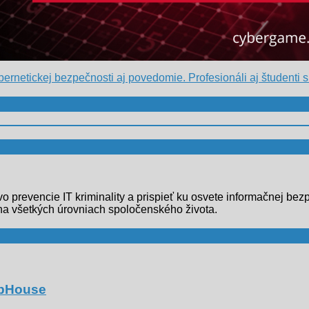
bernetickej bezpečnosti aj povedomie. Profesionáli aj študent
lstvo prevencie IT kriminality a prispieť ku osvete informačnej 
na všetkých úrovniach spoločenského života.
ubHouse