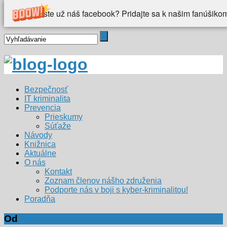
Videli ste už náš facebook? Pridajte sa k našim fanúšiko
Bezpečnosť
IT kriminalita
Prevencia
Prieskumy
Súťaže
Návody
Knižnica
Aktuálne
O nás
Kontakt
Zoznam členov nášho združenia
Podporte nás v boji s kyber-kriminalitou!
Poradňa
Od
Veronika Poláková