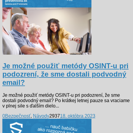
Je možné použiť metódy OSINT-u pri
podozrení, že sme dostali podvodný
email?
Je možné použiť metódy OSINT-u pri podozrení, že sme
dostali podvodný email? Po krátkej letnej pauze sa vraciame
v plnej sile s ďalším dielo...
0
Bezpečnosť
,
Návody
2937
18. októbra 2023