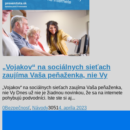
„Vojakov“ na sociálnych sieťach
zaujíma Vaša peňaženka, nie Vy
„Vojakov“ na sociálnych sieťach zaujíma Vaša peňaženka,
nie Vy Dnes už nie je žiadnou novinkou, že sa na internete
pohybujú podvodníci. Iste ste si aj...
0
Bezpečnosť
,
Návody
3051
4. apríla 2023