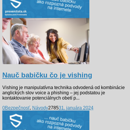
Nauč babičku čo je vishing
Vishing je manipulatívna technika odvodená od kombinácie
anglických slov voice a phishing – jej podstatou je
kontaktovanie potenciálnych obetí p...
0
Bezpečnosť
,
Návody
2785
31. januára 2024