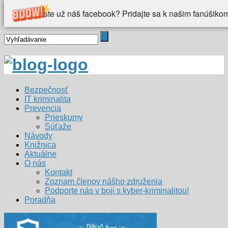
Videli ste už náš facebook? Pridajte sa k našim fanúšiko
Bezpečnosť
IT kriminalita
Prevencia
Prieskumy
Súťaže
Návody
Knižnica
Aktuálne
O nás
Kontakt
Zoznam členov nášho združenia
Podporte nás v boji s kyber-kriminalitou!
Poradňa