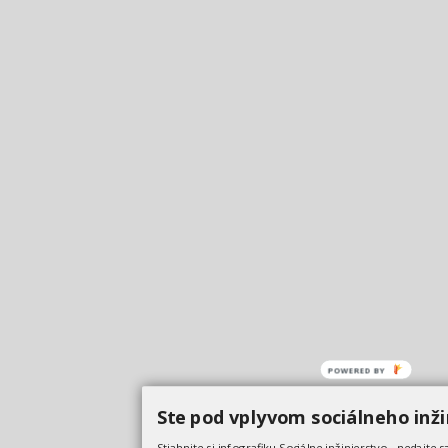
POWERED BY
Ste pod vplyvom sociálneho inži
Stiahnite si infografiku Sociálne inžinierstvo - nedajte s