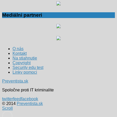
Mediálni partneri
O nás
Kontakt
Na stiahnutie
Copyright
Security edu test
Linky pomoci
Preventista.sk
Spoločne proti IT kriminalite
twitter
feed
facebook
© 2014
Preventista.sk
Scroll