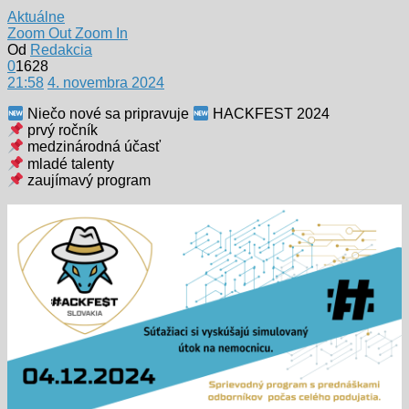
Aktuálne
Zoom Out
Zoom In
Od
Redakcia
0
1628
21:58
4. novembra 2024
Niečo nové sa pripravuje
HACKFEST 2024
prvý ročník
medzinárodná účasť
mladé talenty
zaujímavý program